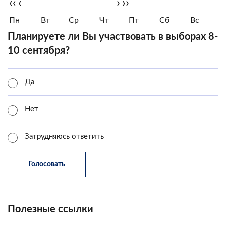
‹‹
‹
›
››
Пн
Вт
Ср
Чт
Пт
Сб
Вс
Планируете ли Вы участвовать в выборах 8-
10 сентября?
Да
Нет
Затрудняюсь ответить
Полезные ссылки