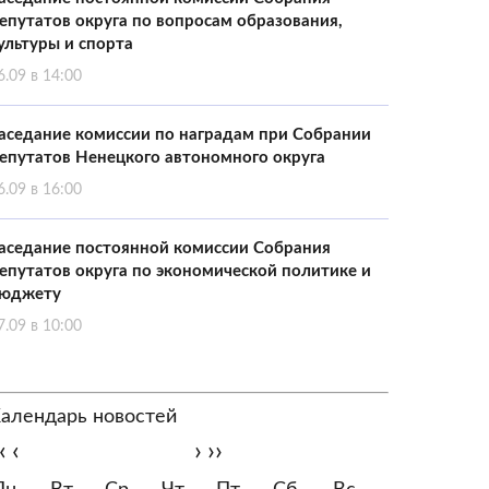
епутатов округа по вопросам образования,
ультуры и спорта
6.09 в 14:00
аседание комиссии по наградам при Собрании
епутатов Ненецкого автономного округа
6.09 в 16:00
аседание постоянной комиссии Собрания
епутатов округа по экономической политике и
юджету
7.09 в 10:00
алендарь новостей
‹
‹
›
››