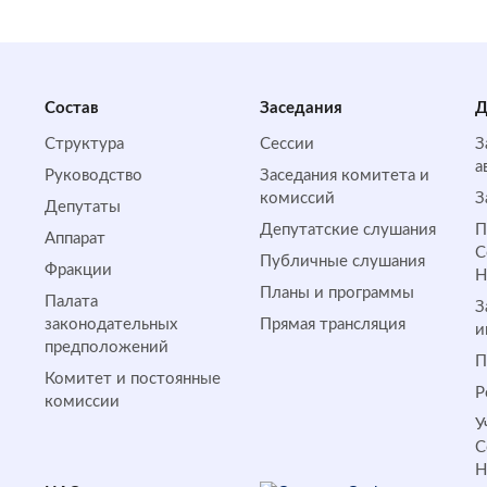
Состав
Заседания
Д
Структура
Сессии
З
а
Руководство
Заседания комитета и
комиссий
З
Депутаты
Депутатские слушания
П
Аппарат
С
Публичные слушания
Фракции
Планы и программы
Палата
З
законодательных
Прямая трансляция
и
предположений
П
Комитет и постоянные
Р
комиссии
У
С