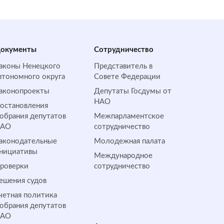
окументы
Сотрудничество
аконы Ненецкого
Представитель в
втономного округа
Совете Федерации
аконопроекты
Депутаты Госдумы от
НАО
остановления
обрания депутатов
Межпарламентское
НАО
сотрудничество
аконодательные
Молодежная палата
нициативы
Международное
роверки
сотрудничество
ешения судов
четная политика
обрания депутатов
НАО