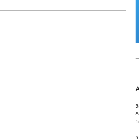
З
д
1
З