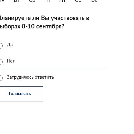
Пн
Вт
Ср
Чт
Пт
Сб
Вс
ланируете ли Вы участвовать в
ыборах 8-10 сентября?
Да
Нет
Затрудняюсь ответить