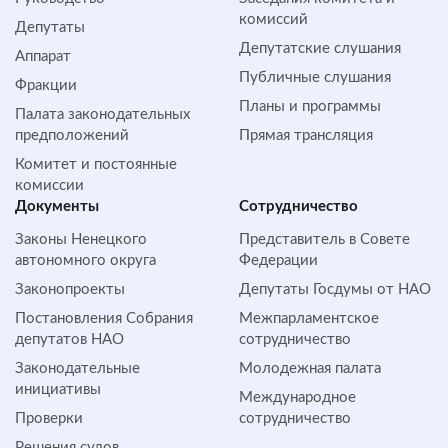
комиссий
Депутаты
Депутатские слушания
Аппарат
Публичные слушания
Фракции
Планы и программы
Палата законодательных
предположений
Прямая трансляция
Комитет и постоянные
комиссии
Документы
Сотрудничество
Законы Ненецкого
Представитель в Совете
автономного округа
Федерации
Законопроекты
Депутаты Госдумы от НАО
Постановления Собрания
Межпарламентское
депутатов НАО
сотрудничество
Законодательные
Молодежная палата
инициативы
Международное
Проверки
сотрудничество
Решения судов