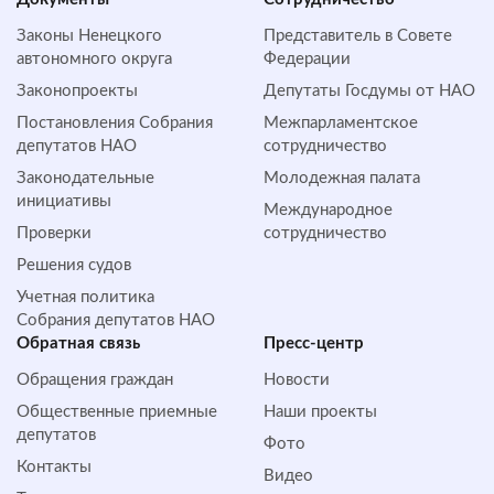
Законы Ненецкого
Представитель в Совете
автономного округа
Федерации
Законопроекты
Депутаты Госдумы от НАО
Постановления Собрания
Межпарламентское
депутатов НАО
сотрудничество
Законодательные
Молодежная палата
инициативы
Международное
Проверки
сотрудничество
Решения судов
Учетная политика
Собрания депутатов НАО
Обратная cвязь
Пресс-центр
Обращения граждан
Новости
Общественные приемные
Наши проекты
депутатов
Фото
Контакты
Видео