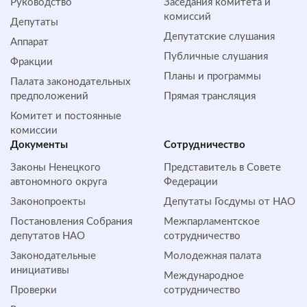
Руководство
Заседания комитета и
комиссий
Депутаты
Депутатские слушания
Аппарат
Публичные слушания
Фракции
Планы и программы
Палата законодательных
предположений
Прямая трансляция
Комитет и постоянные
комиссии
Документы
Сотрудничество
Законы Ненецкого
Представитель в Совете
автономного округа
Федерации
Законопроекты
Депутаты Госдумы от НАО
Постановления Собрания
Межпарламентское
депутатов НАО
сотрудничество
Законодательные
Молодежная палата
инициативы
Международное
Проверки
сотрудничество