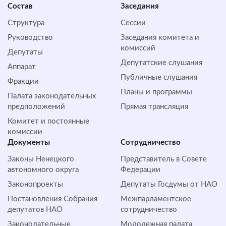
Состав
Заседания
Структура
Сессии
Руководство
Заседания комитета и
комиссий
Депутаты
Депутатские слушания
Аппарат
Публичные слушания
Фракции
Планы и программы
Палата законодательных
предположений
Прямая трансляция
Комитет и постоянные
комиссии
Документы
Сотрудничество
Законы Ненецкого
Представитель в Совете
автономного округа
Федерации
Законопроекты
Депутаты Госдумы от НАО
Постановления Собрания
Межпарламентское
депутатов НАО
сотрудничество
Законодательные
Молодежная палата