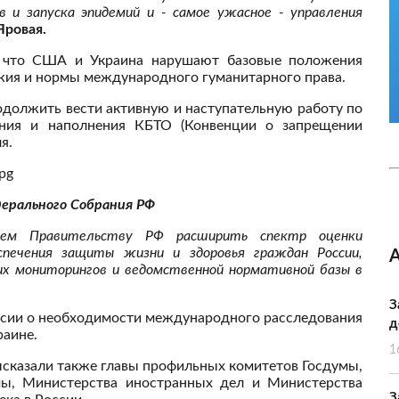
в и запуска эпидемий и - самое ужасное - управления
Яровая.
, что США и Украина нарушают базовые положения
жия и нормы международного гуманитарного права.
одолжить вести активную и наступательную работу по
ния и наполнения КБТО (Конвенции о запрещении
я.
дерального Собрания РФ
аем Правительству РФ расширить спектр оценки
спечения защиты жизни и здоровья граждан России,
х мониторингов и ведомственной нормативной базы в
З
ссии о необходимости международного расследования
д
раине.
1
сказали также главы профильных комитетов Госдумы,
мы, Министерства иностранных дел и Министерства
З