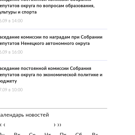
епутатов округа по вопросам образования,
ультуры и спорта
6.09 в 14:00
аседание комиссии по наградам при Собрании
епутатов Ненецкого автономного округа
6.09 в 16:00
аседание постоянной комиссии Собрания
епутатов округа по экономической политике и
юджету
7.09 в 10:00
алендарь новостей
‹
‹
›
››