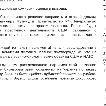
ка в России.
д
 докладе комиссии оценки и выводы.
к
 было принято решение направить итоговый доклад
1
адимиру Путину,
в Правительство РФ, Генеральную
лномоченному по правам человека. Россия будет
З
ия преступной деятельности США, связанной с
д
кого оружия, а также привлечения виновных лиц к
1
аждой из палат парламента) начали расследование в
ы комиссии получили полное подтверждение, что на
З
давались военно-биологические объекты США и НАТО.
д
б
годовому расследованию парламентской комиссии
ти биолабораторий, созданных на Украине по заказу
1
ву, должны быть преданы публичной огласке и осуждены
атели других стран разделят позицию российского
К
‹