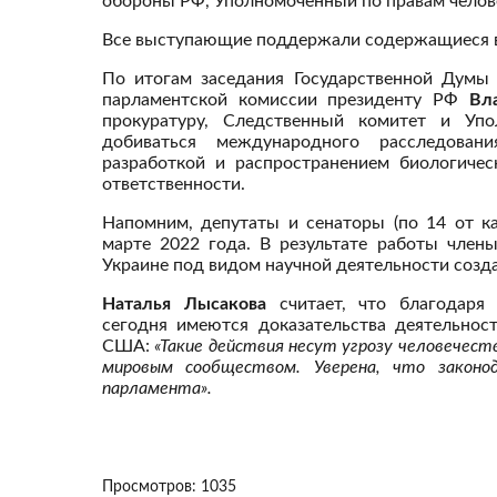
обороны РФ, Уполномоченный по правам челове
Все выступающие поддержали содержащиеся в
По итогам заседания Государственной Думы
парламентской комиссии президенту РФ
Вл
прокуратуру, Следственный комитет и Упо
добиваться международного расследован
разработкой и распространением биологичес
ответственности.
Напомним, депутаты и сенаторы (по 14 от к
марте 2022 года. В результате работы член
Украине под видом научной деятельности соз
Наталья Лысакова
считает, что благодаря 
сегодня имеются доказательства деятельнос
США:
«Такие действия несут угрозу человечест
мировым сообществом. Уверена, что законод
парламента».
Просмотров: 1035