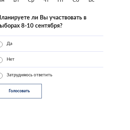
Пн
Вт
Ср
Чт
Пт
Сб
Вс
ланируете ли Вы участвовать в
ыборах 8-10 сентября?
Да
Нет
Затрудняюсь ответить