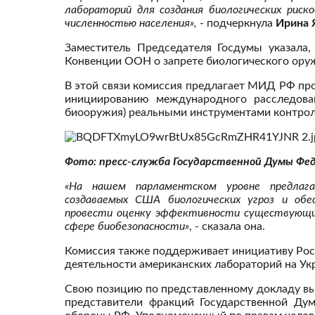
лабораторий для создания биологических риско
численностью населения»,
- подчеркнула
Ирина 
Заместитель Председателя Госдумы указала
Конвенции ООН о запрете биологического ору
В этой связи комиссия предлагает МИД РФ пр
инициированию международного расследова
биооружия) реальными инструментами контрол
Фото: пресс-служба Государственной Думы Фе
«На нашем парламентском уровне предлаг
создаваемых США биологических угроз и обе
провести оценку эффективности существующи
сфере биобезопасности»
, - сказала она.
Комиссия также поддерживает инициативу Ро
деятельности американских лабораторий на Ук
Свою позицию по представленному докладу вы
представители фракций Государственной Ду