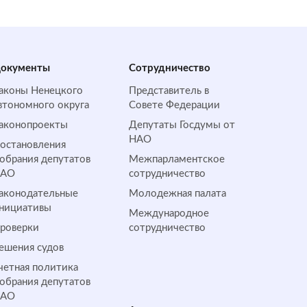
окументы
Сотрудничество
аконы Ненецкого
Представитель в
втономного округа
Совете Федерации
аконопроекты
Депутаты Госдумы от
НАО
остановления
обрания депутатов
Межпарламентское
НАО
сотрудничество
аконодательные
Молодежная палата
нициативы
Международное
роверки
сотрудничество
ешения судов
четная политика
обрания депутатов
НАО