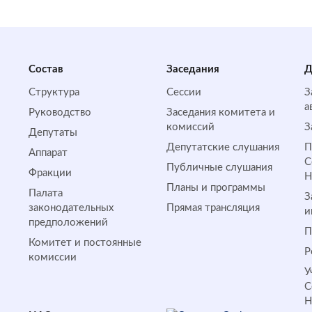
Состав
Заседания
Д
Структура
Сессии
З
а
Руководство
Заседания комитета и
комиссий
З
Депутаты
Депутатские слушания
П
Аппарат
С
Публичные слушания
Фракции
Планы и программы
Палата
З
законодательных
Прямая трансляция
и
предположений
П
Комитет и постоянные
Р
комиссии
У
С