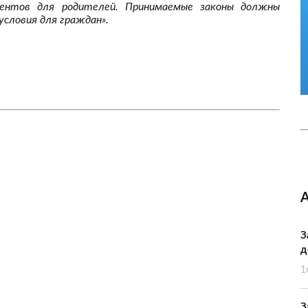
ментов для родителей. Принимаемые законы должны
словия для граждан».
З
д
1
З