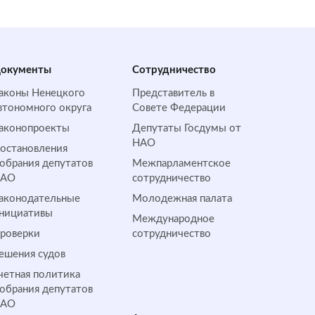
окументы
Сотрудничество
аконы Ненецкого
Представитель в
втономного округа
Совете Федерации
аконопроекты
Депутаты Госдумы от
НАО
остановления
обрания депутатов
Межпарламентское
НАО
сотрудничество
аконодательные
Молодежная палата
нициативы
Международное
роверки
сотрудничество
ешения судов
четная политика
обрания депутатов
НАО