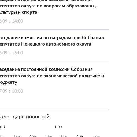
епутатов округа по вопросам образования,
ультуры и спорта
6.09 в 14:00
аседание комиссии по наградам при Собрании
епутатов Ненецкого автономного округа
6.09 в 16:00
аседание постоянной комиссии Собрания
епутатов округа по экономической политике и
юджету
7.09 в 10:00
алендарь новостей
‹
‹
›
››