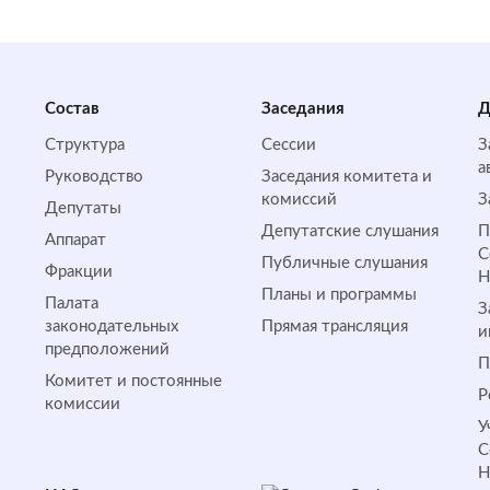
Состав
Заседания
Д
Структура
Сессии
З
а
Руководство
Заседания комитета и
комиссий
З
Депутаты
Депутатские слушания
П
Аппарат
С
Публичные слушания
Фракции
Планы и программы
Палата
З
законодательных
Прямая трансляция
и
предположений
П
Комитет и постоянные
Р
комиссии
У
С