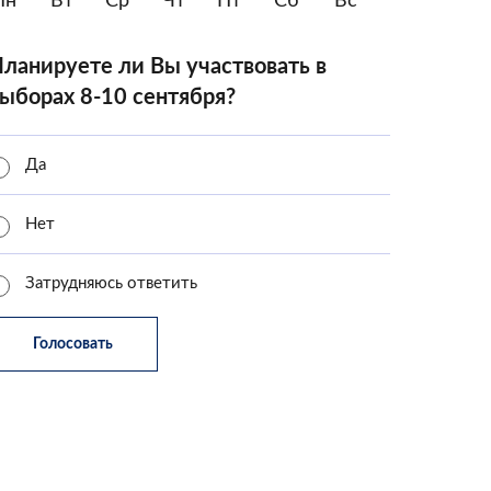
Пн
Вт
Ср
Чт
Пт
Сб
Вс
ланируете ли Вы участвовать в
ыборах 8-10 сентября?
Да
Нет
Затрудняюсь ответить