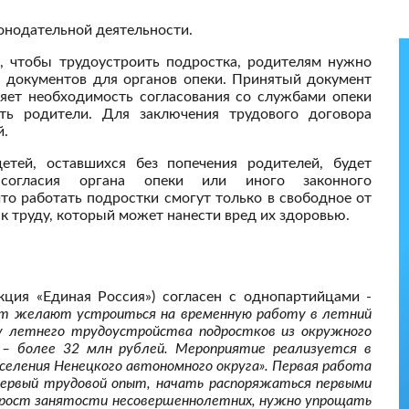
онодательной деятельности.
, чтобы трудоустроить подростка, родителям нужно
а документов для органов опеки. Принятый документ
няет необходимость согласования со службами опеки
ть родители. Для заключения трудового договора
й.
етей, оставшихся без попечения родителей, будет
 согласия органа опеки или иного законного
что работать подростки смогут только в свободное от
 к труду, который может нанести вред их здоровью.
ция «Единая Россия») согласен с однопартийцами -
бят желают устроиться на временную работу в летний
му летнего трудоустройства подростков из окружного
– более 32 млн рублей. Мероприятие реализуется в
селения Ненецкого автономного округа». Первая работа
первый трудовой опыт, начать распоряжаться первыми
ь рост занятости несовершеннолетних, нужно упрощать