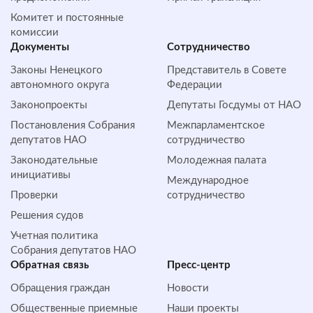
Комитет и постоянные
комиссии
Документы
Сотрудничество
Законы Ненецкого
Представитель в Совете
автономного округа
Федерации
Законопроекты
Депутаты Госдумы от НАО
Постановления Собрания
Межпарламентское
депутатов НАО
сотрудничество
Законодательные
Молодежная палата
инициативы
Международное
Проверки
сотрудничество
Решения судов
Учетная политика
Собрания депутатов НАО
Обратная cвязь
Пресс-центр
Обращения граждан
Новости
Общественные приемные
Наши проекты