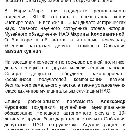
первые в этом году изменения в окружной бюджет.
В Нарьян-Маре при поддержке регионального
отделения КПРФ состоялась презентация книги
«Четыре года – и вся жизнь…» кандидата исторических
наук, главного научного сотрудника отдела истории
Музейного объединения НАО
Марины Коловангиной
.
О брошюре и её авторе в интервью телеканалу
«Север» рассказал депутат окружного Собрания
Михаил Кушнир
.
На заседании комиссии по государственной политике,
делам ненецкого и других малочисленных народов
Севера депутаты обсудили законопроекты,
касающиеся получателей компенсации взамен
бесплатного земельного участка, а также установления
классных чинов муниципальным служащим НАО.
Спикер регионального парламента
Александр
Чурсанов
поздравил крупнейшее муниципальное
образование Ненецкого автономного округа с 19-
летием и вручил благодарственные письма Собрания
депутатов НАО сотрудникам Администрации и