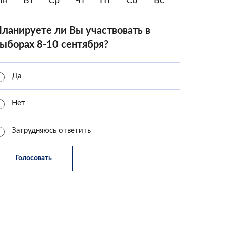
Пн
Вт
Ср
Чт
Пт
Сб
Вс
ланируете ли Вы участвовать в
ыборах 8-10 сентября?
Да
Нет
Затрудняюсь ответить