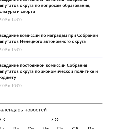
епутатов округа по вопросам образования,
ультуры и спорта
6.09 в 14:00
аседание комиссии по наградам при Собрании
епутатов Ненецкого автономного округа
6.09 в 16:00
аседание постоянной комиссии Собрания
епутатов округа по экономической политике и
юджету
7.09 в 10:00
алендарь новостей
‹
‹
›
››