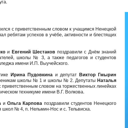
уга.
ился с приветственным словом к учащимся Ненецкой
ал ребятам успехов в учёбе, активности и блестящих
ко
и
Евгений Шестаков
поздравили с Днём знаний
телей, школы № 3, а также педагогов и студентов
леджа имени И.П. Выучейского.
итике
Ирина Пудовкина
и депутат
Виктор Гмырин
 ученикам школы № 1 и школы № 2. Депутаты
Наталья
с приветственным словом на торжественных линейках
ическом техникуме имени В.Г. Волкова.
а
и
Ольга Карпова
поздравили студентов Ненецкого
школ № 4, п. Нельмин-Нос и с. Тельвиска.