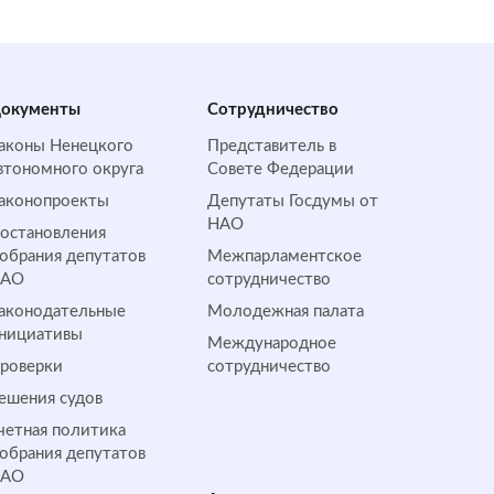
окументы
Сотрудничество
аконы Ненецкого
Представитель в
втономного округа
Совете Федерации
аконопроекты
Депутаты Госдумы от
НАО
остановления
обрания депутатов
Межпарламентское
НАО
сотрудничество
аконодательные
Молодежная палата
нициативы
Международное
роверки
сотрудничество
ешения судов
четная политика
обрания депутатов
НАО