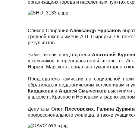
организациях города и населённых пунктах окр
Спикер Собрания
Александр Чурсанов
обрат
средней школы имени А.П. Пырерки. Он пожел
результатов.
Заместители председателя
Анатолий Курлен
школьников и преподавателей школы п. Иска
Нарьян-Марского социально-гуманитарного кол
Председатель комиссии по социальной пол
обратилась к педагогическим коллективам и
Кардакова
и
Андрей Смыченков
выступили 
в школе п. Красное и Ненецком аграрно-эконом
Депутаты О
лег Плесовских, Галина Дуркин
профессионального училища, а также учащихся 