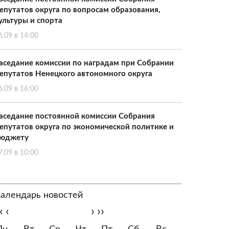
епутатов округа по вопросам образования,
ультуры и спорта
6.09 в 14:00
аседание комиссии по наградам при Собрании
епутатов Ненецкого автономного округа
6.09 в 16:00
аседание постоянной комиссии Собрания
епутатов округа по экономической политике и
юджету
7.09 в 10:00
алендарь новостей
‹
‹
›
››