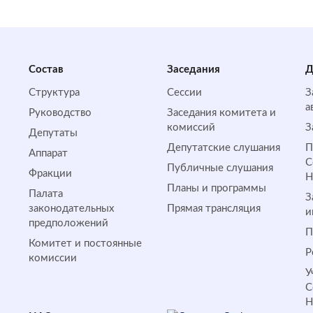
Состав
Заседания
Д
Структура
Сессии
З
а
Руководство
Заседания комитета и
комиссий
З
Депутаты
Депутатские слушания
П
Аппарат
С
Публичные слушания
Фракции
Планы и программы
Палата
З
законодательных
Прямая трансляция
и
предположений
П
Комитет и постоянные
Р
комиссии
У
С