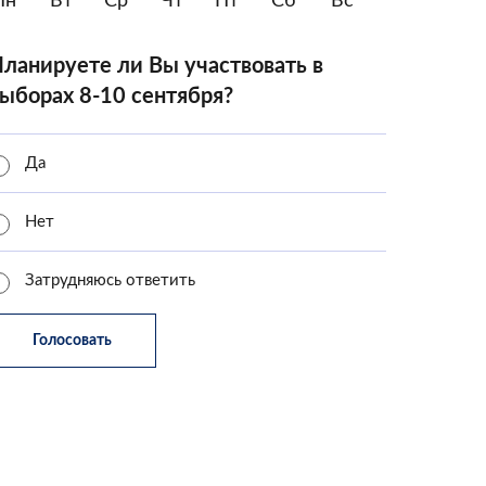
Пн
Вт
Ср
Чт
Пт
Сб
Вс
ланируете ли Вы участвовать в
ыборах 8-10 сентября?
Да
Нет
Затрудняюсь ответить