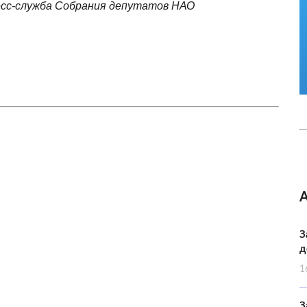
есс-служба Собрания депутатов НАО
З
д
1
З