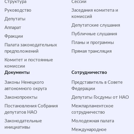
Структура
Сессии
Руководство
Заседания комитета и
комиссий
Депутаты
Депутатские слушания
Аппарат
Публичные слушания
Фракции
Планы и программы
Палата законодательных
предположений
Прямая трансляция
Комитет и постоянные
комиссии
Документы
Сотрудничество
Законы Ненецкого
Представитель в Совете
автономного округа
Федерации
Законопроекты
Депутаты Госдумы от НАО
Постановления Собрания
Межпарламентское
депутатов НАО
сотрудничество
Законодательные
Молодежная палата
инициативы
Международное