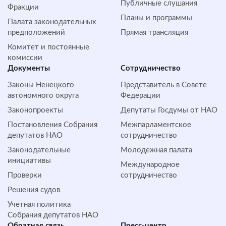
Публичные слушания
Фракции
Планы и программы
Палата законодательных
предположений
Прямая трансляция
Комитет и постоянные
комиссии
Документы
Сотрудничество
Законы Ненецкого
Представитель в Совете
автономного округа
Федерации
Законопроекты
Депутаты Госдумы от НАО
Постановления Собрания
Межпарламентское
депутатов НАО
сотрудничество
Законодательные
Молодежная палата
инициативы
Международное
Проверки
сотрудничество
Решения судов
Учетная политика
Собрания депутатов НАО
Обратная cвязь
Пресс-центр