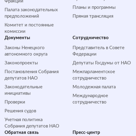
Фракции
Планы и программы
Палата законодательных
предположений
Прямая трансляция
Комитет и постоянные
комиссии
Документы
Сотрудничество
Законы Ненецкого
Представитель в Совете
автономного округа
Федерации
Законопроекты
Депутаты Госдумы от НАО
Постановления Собрания
Межпарламентское
депутатов НАО
сотрудничество
Законодательные
Молодежная палата
инициативы
Международное
Проверки
сотрудничество
Решения судов
Учетная политика
Собрания депутатов НАО
Обратная cвязь
Пресс-центр