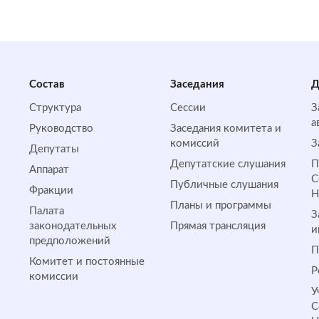
Состав
Заседания
Д
Структура
Сессии
З
а
Руководство
Заседания комитета и
комиссий
З
Депутаты
Депутатские слушания
П
Аппарат
С
Публичные слушания
Фракции
Планы и программы
Палата
З
законодательных
Прямая трансляция
и
предположений
П
Комитет и постоянные
Р
комиссии
У
С