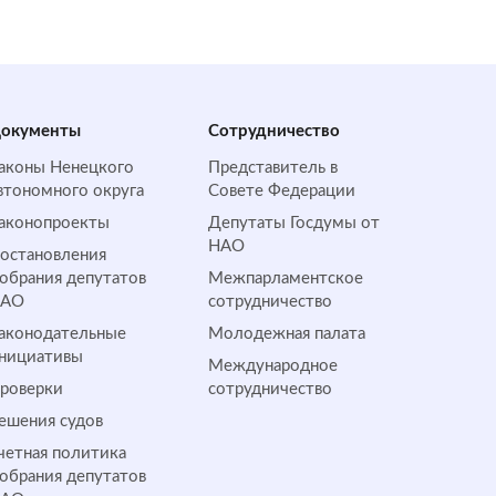
окументы
Сотрудничество
аконы Ненецкого
Представитель в
втономного округа
Совете Федерации
аконопроекты
Депутаты Госдумы от
НАО
остановления
обрания депутатов
Межпарламентское
НАО
сотрудничество
аконодательные
Молодежная палата
нициативы
Международное
роверки
сотрудничество
ешения судов
четная политика
обрания депутатов