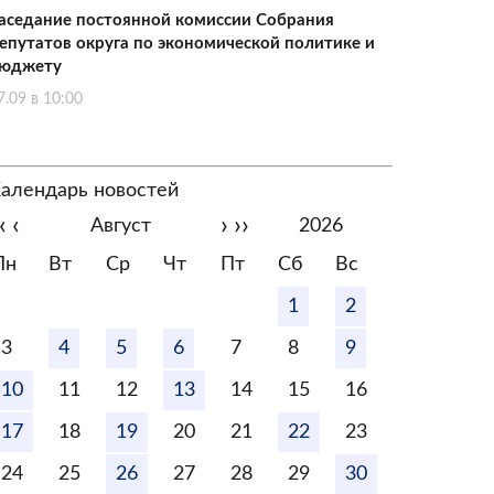
аседание постоянной комиссии Собрания
епутатов округа по экономической политике и
юджету
7.09 в 10:00
алендарь новостей
‹
‹
›
››
Август
2026
Пн
Вт
Ср
Чт
Пт
Сб
Вс
1
2
3
4
5
6
7
8
9
10
11
12
13
14
15
16
17
18
19
20
21
22
23
24
25
26
27
28
29
30