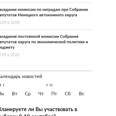
аседание комиссии по наградам при Собрании
епутатов Ненецкого автономного округа
6.09 в 16:00
аседание постоянной комиссии Собрания
епутатов округа по экономической политике и
юджету
7.09 в 10:00
алендарь новостей
‹
‹
›
››
Пн
Вт
Ср
Чт
Пт
Сб
Вс
ланируете ли Вы участвовать в