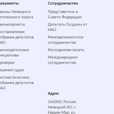
окументы
Сотрудничество
аконы Ненецкого
Представитель в
втономного округа
Совете Федерации
аконопроекты
Депутаты Госдумы от
НАО
остановления
обрания депутатов
Межпарламентское
НАО
сотрудничество
аконодательные
Молодежная палата
нициативы
Международное
роверки
сотрудничество
ешения судов
четная политика
обрания депутатов
НАО
Адрес
166000, Россия,
Ненецкий АО, г.
Нарьян-Мар, ул.