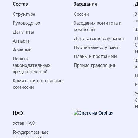
Состав
Заседания
Д
Структура
Сессии
З
а
Руководство
Заседания комитета и
комиссий
З
Депутаты
Депутатские слушания
П
Аппарат
С
Публичные слушания
Фракции
Планы и программы
Палата
З
законодательных
Прямая трансляция
и
предположений
П
Комитет и постоянные
Р
комиссии
У
С
НАО
Устав НАО
Государственные