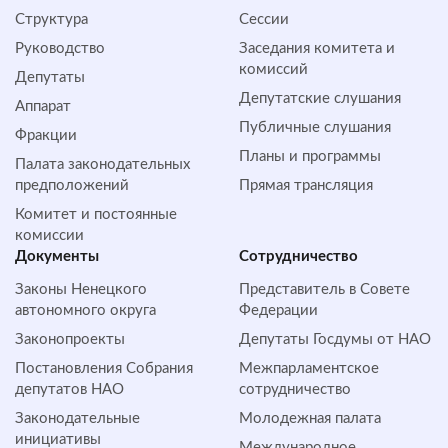
Структура
Сессии
Руководство
Заседания комитета и
комиссий
Депутаты
Депутатские слушания
Аппарат
Публичные слушания
Фракции
Планы и программы
Палата законодательных
предположений
Прямая трансляция
Комитет и постоянные
комиссии
Документы
Сотрудничество
Законы Ненецкого
Представитель в Совете
автономного округа
Федерации
Законопроекты
Депутаты Госдумы от НАО
Постановления Собрания
Межпарламентское
депутатов НАО
сотрудничество
Законодательные
Молодежная палата
инициативы
Международное