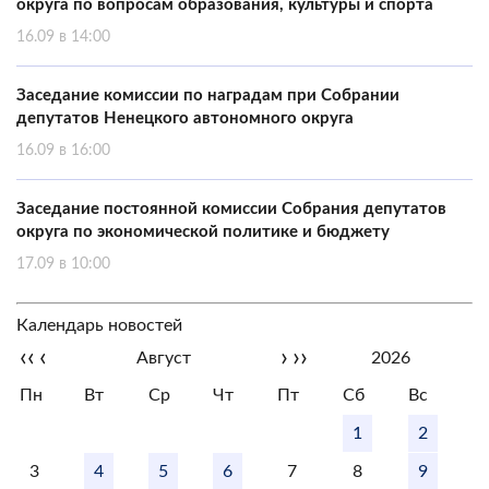
округа по вопросам образования, культуры и спорта
16.09 в 14:00
Заседание комиссии по наградам при Собрании
депутатов Ненецкого автономного округа
16.09 в 16:00
Заседание постоянной комиссии Собрания депутатов
округа по экономической политике и бюджету
17.09 в 10:00
Календарь новостей
‹‹
‹
›
››
Август
2026
Пн
Вт
Ср
Чт
Пт
Сб
Вс
1
2
3
4
5
6
7
8
9