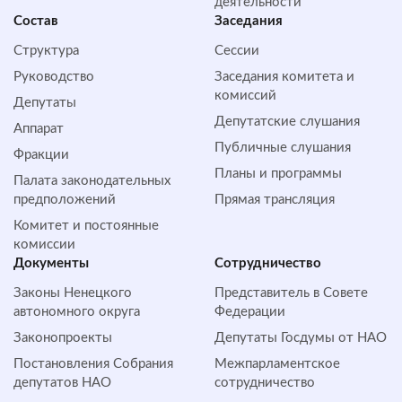
деятельности
Состав
Заседания
Структура
Сессии
Руководство
Заседания комитета и
комиссий
Депутаты
Депутатские слушания
Аппарат
Публичные слушания
Фракции
Планы и программы
Палата законодательных
предположений
Прямая трансляция
Комитет и постоянные
комиссии
Документы
Сотрудничество
Законы Ненецкого
Представитель в Совете
автономного округа
Федерации
Законопроекты
Депутаты Госдумы от НАО
Постановления Собрания
Межпарламентское
депутатов НАО
сотрудничество