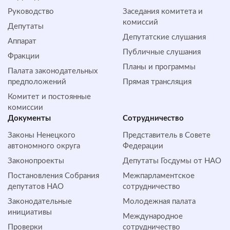
Руководство
Заседания комитета и
комиссий
Депутаты
Депутатские слушания
Аппарат
Публичные слушания
Фракции
Планы и программы
Палата законодательных
предположений
Прямая трансляция
Комитет и постоянные
комиссии
Документы
Сотрудничество
Законы Ненецкого
Представитель в Совете
автономного округа
Федерации
Законопроекты
Депутаты Госдумы от НАО
Постановления Собрания
Межпарламентское
депутатов НАО
сотрудничество
Законодательные
Молодежная палата
инициативы
Международное
Проверки
сотрудничество