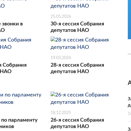
25.05.2026
 звонки в
30-я сессия Собрания
АО
депутатов НАО
19.03.2026
я Собрания
28-я сессия Собрания
 НАО
депутатов НАО
З
д
18.12.2025
1
 по парламенту
26-я сессия Собрания
ников
депутатов НАО
З