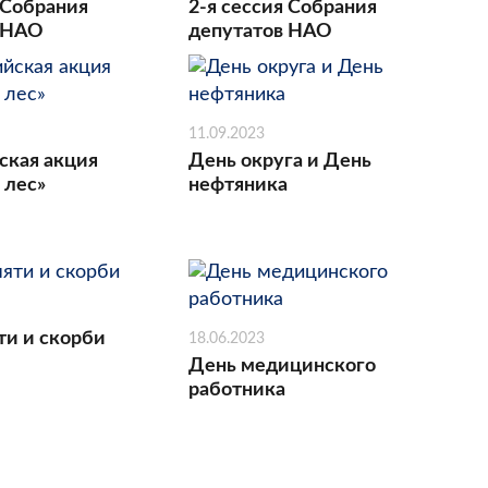
 Собрания
2-я сессия Собрания
 НАО
депутатов НАО
11.09.2023
ская акция
День округа и День
 лес»
нефтяника
ти и скорби
18.06.2023
День медицинского
работника