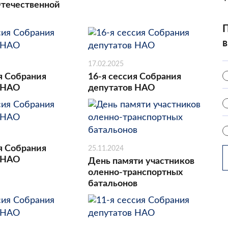
течественной
П
в
17.02.2025
я Собрания
16-я сессия Собрания
 НАО
депутатов НАО
я Собрания
25.11.2024
 НАО
День памяти участников
оленно-транспортных
батальонов