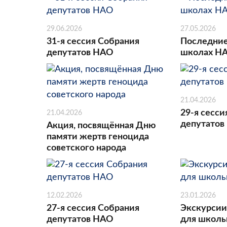
29.06.2026
27.05.2026
31-я сессия Собрания
Последние
депутатов НАО
школах Н
21.04.2026
29-я сесси
21.04.2026
депутатов
Акция, посвящённая Дню
памяти жертв геноцида
советского народа
12.02.2026
23.01.2026
27-я сессия Собрания
Экскурсии
депутатов НАО
для школь