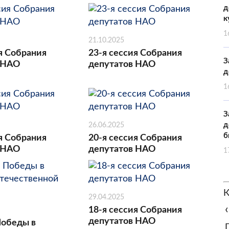
д
к
1
21.10.2025
я Собрания
23-я сессия Собрания
З
 НАО
депутатов НАО
д
1
З
д
26.06.2025
б
я Собрания
20-я сессия Собрания
 НАО
депутатов НАО
1
К
29.04.2025
‹
18-я сессия Собрания
депутатов НАО
Победы в