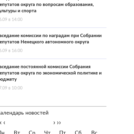
епутатов округа по вопросам образования,
ультуры и спорта
6.09 в 14:00
аседание комиссии по наградам при Собрании
епутатов Ненецкого автономного округа
6.09 в 16:00
аседание постоянной комиссии Собрания
епутатов округа по экономической политике и
юджету
7.09 в 10:00
алендарь новостей
‹
‹
›
››
Пн
Вт
Ср
Чт
Пт
Сб
Вс