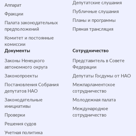
Депутатские слушания
Аппарат
Публичные слушания
Фракции
Планы и программы
Палата законодательных
предположений
Прямая трансляция
Комитет и постоянные
комиссии
Документы
Сотрудничество
Законы Ненецкого
Представитель в Совете
автономного округа
Федерации
Законопроекты
Депутаты Госдумы от НАО
Постановления Собрания
Межпарламентское
депутатов НАО
сотрудничество
Законодательные
Молодежная палата
инициативы
Международное
Проверки
сотрудничество
Решения судов
Учетная политика