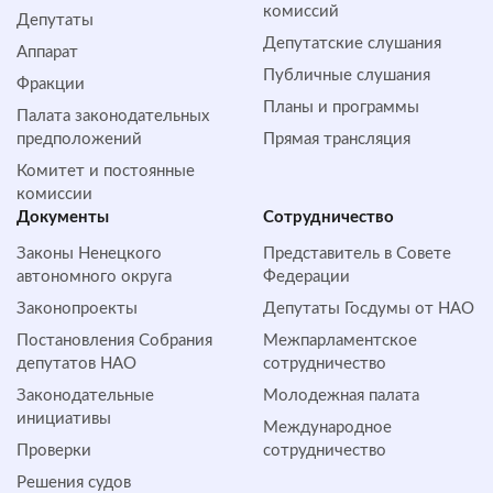
комиссий
Депутаты
Депутатские слушания
Аппарат
Публичные слушания
Фракции
Планы и программы
Палата законодательных
предположений
Прямая трансляция
Комитет и постоянные
комиссии
Документы
Сотрудничество
Законы Ненецкого
Представитель в Совете
автономного округа
Федерации
Законопроекты
Депутаты Госдумы от НАО
Постановления Собрания
Межпарламентское
депутатов НАО
сотрудничество
Законодательные
Молодежная палата
инициативы
Международное
Проверки
сотрудничество
Решения судов