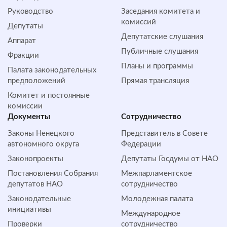
Руководство
Заседания комитета и
комиссий
Депутаты
Депутатские слушания
Аппарат
Публичные слушания
Фракции
Планы и программы
Палата законодательных
предположений
Прямая трансляция
Комитет и постоянные
комиссии
Документы
Сотрудничество
Законы Ненецкого
Представитель в Совете
автономного округа
Федерации
Законопроекты
Депутаты Госдумы от НАО
Постановления Собрания
Межпарламентское
депутатов НАО
сотрудничество
Законодательные
Молодежная палата
инициативы
Международное
Проверки
сотрудничество