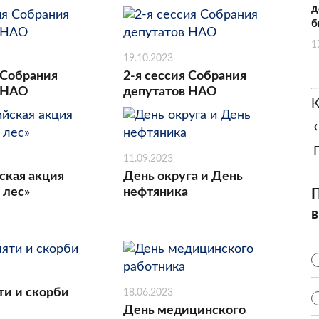
д
б
1
19.10.2023
 Собрания
2-я сессия Собрания
 НАО
депутатов НАО
К
‹
11.09.2023
ская акция
День округа и День
 лес»
нефтяника
П
в
ти и скорби
18.06.2023
День медицинского