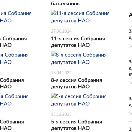
батальонов
З
27.06.2024
д
я Собрания
11-я сессия Собрания
 НАО
депутатов НАО
1
З
д
18.04.2024
к
 Собрания
8-я сессия Собрания
1
 НАО
депутатов НАО
З
д
1
15.12.2023
 Собрания
5-я сессия Собрания
 НАО
депутатов НАО
З