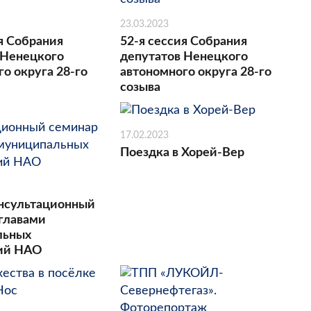
23.03.2023
я Собрания
52-я сессия Собрания
 Ненецкого
депутатов Ненецкого
о округа 28-го
автономного округа 28-го
созыва
17.02.2023
Поездка в Хорей-Вер
нсультационный
 главами
льных
ний НАО