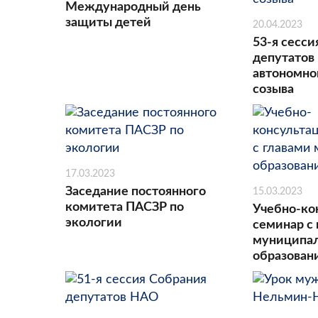
Международный день
защиты детей
20.04.2023
53-я сесси
депутатов
автономног
созыва
17.03.2023
Заседание постоянного
15.03.2023
комитета ПАСЗР по
Учебно-ко
экологии
семинар с
муниципа
образова