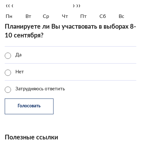
‹‹
‹
›
››
Пн
Вт
Ср
Чт
Пт
Сб
Вс
Планируете ли Вы участвовать в выборах 8-
10 сентября?
Да
Нет
Затрудняюсь ответить
Полезные ссылки