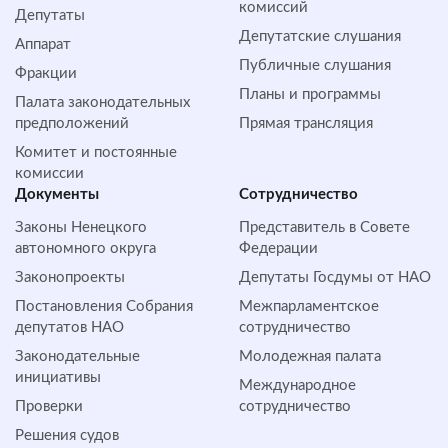
комиссий
Депутаты
Депутатские слушания
Аппарат
Публичные слушания
Фракции
Планы и программы
Палата законодательных
предположений
Прямая трансляция
Комитет и постоянные
комиссии
Документы
Сотрудничество
Законы Ненецкого
Представитель в Совете
автономного округа
Федерации
Законопроекты
Депутаты Госдумы от НАО
Постановления Собрания
Межпарламентское
депутатов НАО
сотрудничество
Законодательные
Молодежная палата
инициативы
Международное
Проверки
сотрудничество
Решения судов