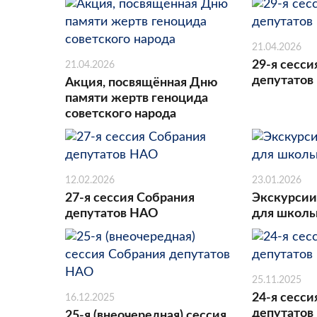
21.04.2026
29-я сесси
21.04.2026
депутатов
Акция, посвящённая Дню
памяти жертв геноцида
советского народа
12.02.2026
23.01.2026
27-я сессия Собрания
Экскурсии
депутатов НАО
для школь
25.11.2025
24-я сесси
16.12.2025
депутатов
25-я (внеочередная) сессия