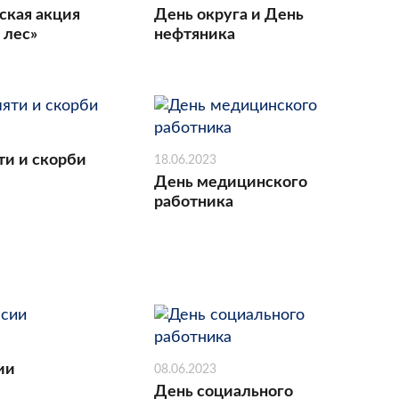
ская акция
День округа и День
 лес»
нефтяника
ти и скорби
18.06.2023
День медицинского
работника
ии
08.06.2023
День социального