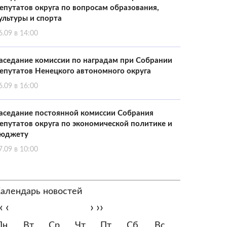
епутатов округа по вопросам образования,
ультуры и спорта
6.09 в 14:00
аседание комиссии по наградам при Собрании
епутатов Ненецкого автономного округа
6.09 в 16:00
аседание постоянной комиссии Собрания
епутатов округа по экономической политике и
юджету
7.09 в 10:00
алендарь новостей
‹
‹
›
››
Пн
Вт
Ср
Чт
Пт
Сб
Вс