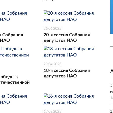
26.06.2025
я Собрания
20-я сессия Собрания
 НАО
депутатов НАО
29.04.2025
18-я сессия Собрания
депутатов НАО
Победы в
течественной
З
д
1
З
17.02.2025