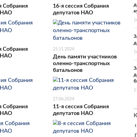
д
я Собрания
16-я сессия Собрания
к
 НАО
депутатов НАО
1
З
д
я Собрания
25.11.2024
1
 НАО
День памяти участников
оленно-транспортных
З
батальонов
д
б
1
27.06.2024
я Собрания
11-я сессия Собрания
 НАО
депутатов НАО
К
‹