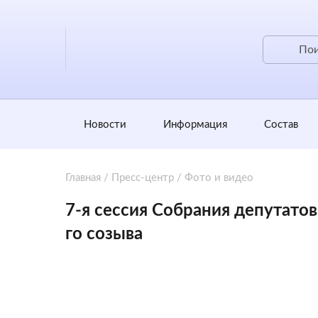
Новости
Информация
Состав
Главная
/
Пресс-центр
/
Фото и видео
7-я сессия Собрания депутато
го созыва