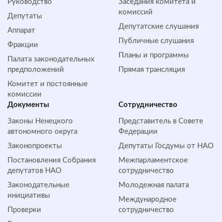
Руководство
Заседания комитета и
комиссий
Депутаты
Депутатские слушания
Аппарат
Публичные слушания
Фракции
Планы и программы
Палата законодательных
предположений
Прямая трансляция
Комитет и постоянные
комиссии
Документы
Сотрудничество
Законы Ненецкого
Представитель в Совете
автономного округа
Федерации
Законопроекты
Депутаты Госдумы от НАО
Постановления Собрания
Межпарламентское
депутатов НАО
сотрудничество
Законодательные
Молодежная палата
инициативы
Международное
Проверки
сотрудничество