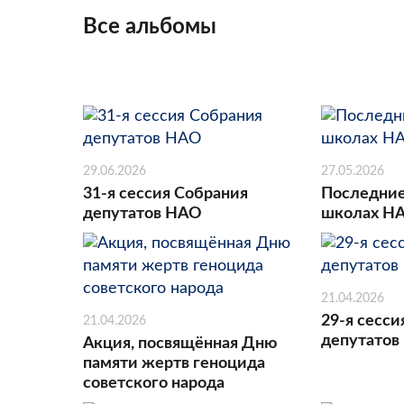
Все альбомы
29.06.2026
27.05.2026
31-я сессия Собрания
Последние
депутатов НАО
школах Н
21.04.2026
29-я сесси
21.04.2026
депутатов
Акция, посвящённая Дню
памяти жертв геноцида
советского народа