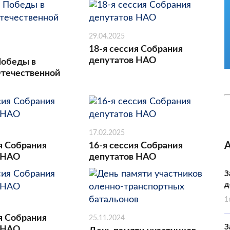
29.04.2025
18-я сессия Собрания
депутатов НАО
Победы в
течественной
17.02.2025
я Собрания
16-я сессия Собрания
 НАО
депутатов НАО
З
д
1
я Собрания
25.11.2024
З
 НАО