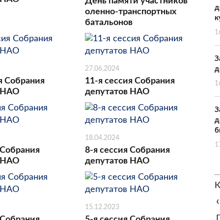
День памяти участников
д
оленно-транспортных
к
батальонов
1
З
27.06.2024
д
я Собрания
11-я сессия Собрания
1
 НАО
депутатов НАО
З
д
б
18.04.2024
1
 Собрания
8-я сессия Собрания
 НАО
депутатов НАО
К
‹
15.12.2023
 Собрания
5-я сессия Собрания