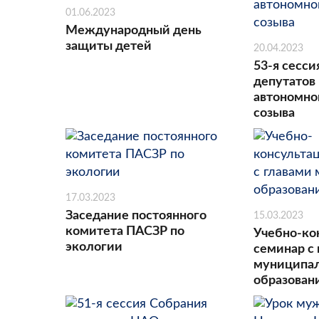
01.06.2023
Международный день
защиты детей
20.04.2023
53-я сесси
депутатов
автономног
созыва
17.03.2023
Заседание постоянного
15.03.2023
комитета ПАСЗР по
Учебно-ко
экологии
семинар с
муниципа
образова