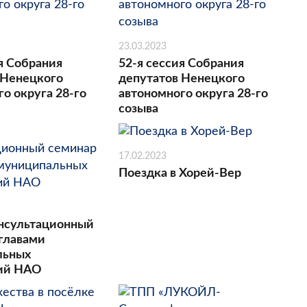
23.03.2023
я Собрания
52-я сессия Собрания
 Ненецкого
депутатов Ненецкого
о округа 28-го
автономного округа 28-го
созыва
17.02.2023
Поездка в Хорей-Вер
нсультационный
 главами
льных
ний НАО