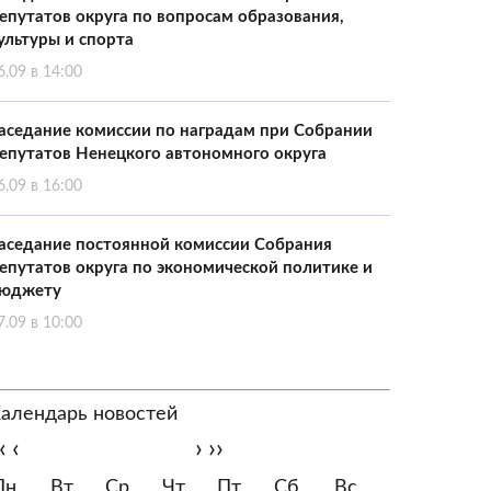
епутатов округа по вопросам образования,
ультуры и спорта
6.09 в 14:00
аседание комиссии по наградам при Собрании
епутатов Ненецкого автономного округа
6.09 в 16:00
аседание постоянной комиссии Собрания
епутатов округа по экономической политике и
юджету
7.09 в 10:00
алендарь новостей
‹
‹
›
››
Пн
Вт
Ср
Чт
Пт
Сб
Вс