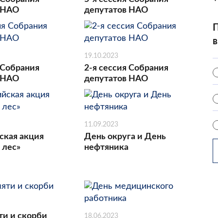
 НАО
депутатов НАО
П
в
19.10.2023
 Собрания
2-я сессия Собрания
 НАО
депутатов НАО
11.09.2023
ская акция
День округа и День
 лес»
нефтяника
ти и скорби
18.06.2023