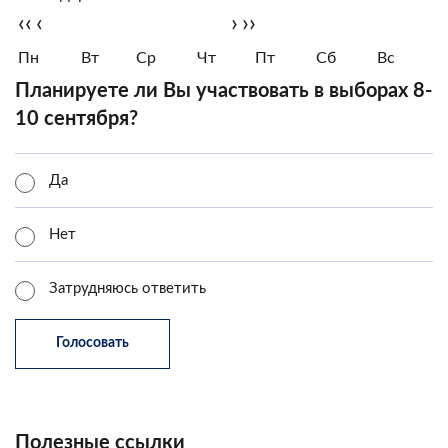
‹‹
‹
›
››
Пн
Вт
Ср
Чт
Пт
Сб
Вс
Планируете ли Вы участвовать в выборах 8-
10 сентября?
Да
Нет
Затрудняюсь ответить
Полезные ссылки