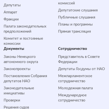
комиссий
Депутаты
Депутатские слушания
Аппарат
Публичные слушания
Фракции
Планы и программы
Палата законодательных
предположений
Прямая трансляция
Комитет и постоянные
комиссии
Документы
Сотрудничество
Законы Ненецкого
Представитель в Совете
автономного округа
Федерации
Законопроекты
Депутаты Госдумы от НАО
Постановления Собрания
Межпарламентское
депутатов НАО
сотрудничество
Законодательные
Молодежная палата
инициативы
Международное
Проверки
сотрудничество
Решения судов